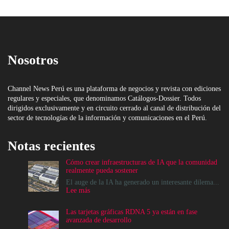
Nosotros
Channel News Perú es una plataforma de negocios y revista con ediciones
regulares y especiales, que denominamos Catálogos-Dossier. Todos
dirigidos exclusivamente y en circuito cerrado al canal de distribución del
sector de tecnologías de la información y comunicaciones en el Perú.
Notas recientes
Cómo crear infraestructuras de IA que la comunidad
realmente pueda sostener
El auge de la IA ha generado un interesante dilema...
:
Lee más
Cómo
crear
Las tarjetas gráficas RDNA 5 ya están en fase
infraestructuras
avanzada de desarrollo
de