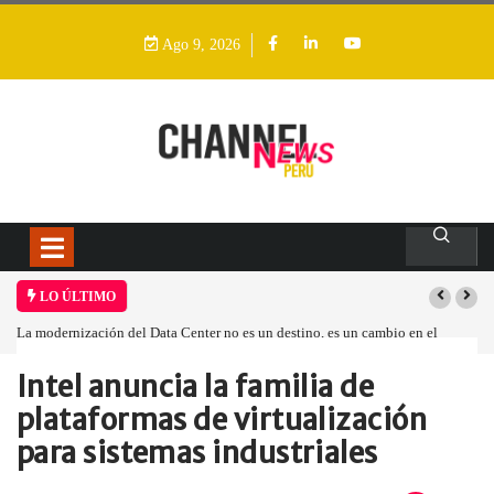
Ago 9, 2026
LO ÚLTIMO
La modernización del Data Center no es un destino, es un cambio en el
modelo operativo
Intel anuncia la familia de
Home
Informes
Intel anuncia la…
plataformas de virtualización
para sistemas industriales