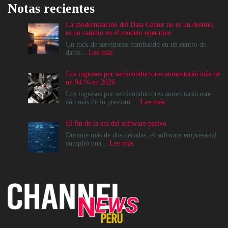
Notas recientes
La modernización del Data Center no es un destino,
es un cambio en el modelo operativo
Un rack de servidores zumbando en un centro de
:
datos...
Lee más
La
modernización
Los ingresos por semiconductores aumentarán más de
del
un 94 % en 2026
Data
Center
Los ingresos por semiconductores aumentarán este
no
:
año más de lo previsto....
Lee más
es
Los
un
ingresos
El fin de la era del software pasivo
destino,
por
es
semiconductores
Durante más de dos décadas, el software empresarial
un
aumentarán
:
cumplió una...
Lee más
cambio
más
El
en
de
fin
el
un
de
modelo
94
la
operativo
%
era
en
del
2026
software
pasivo