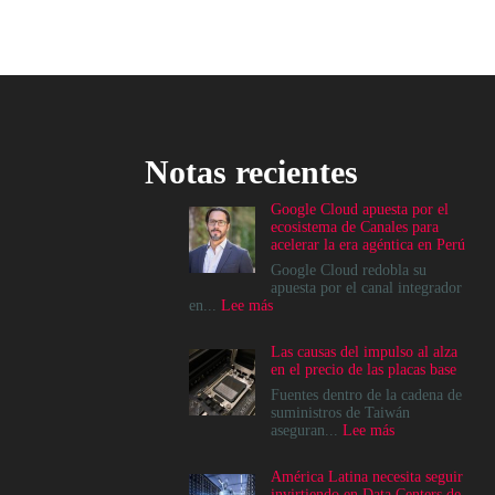
Notas recientes
Google Cloud apuesta por el
ecosistema de Canales para
acelerar la era agéntica en Perú
Google Cloud redobla su
apuesta por el canal integrador
:
en...
Lee más
Google
Cloud
Las causas del impulso al alza
apuesta
en el precio de las placas base
por
el
Fuentes dentro de la cadena de
ecosistema
suministros de Taiwán
de
:
aseguran...
Lee más
Canales
Las
para
causas
América Latina necesita seguir
acelerar
del
invirtiendo en Data Centers de