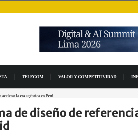
STA
TELECOM
VALOR Y COMPETITIVIDAD
IN
acelerar la era agéntica en Perú
Las causas del impulso al alza en el precio de las p
ma de diseño de referencia
id