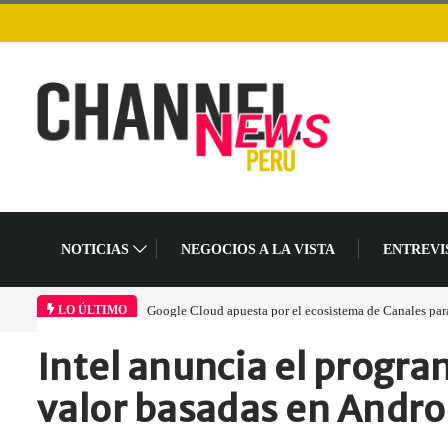
NOTICIAS
NEGOCIOS A LA VISTA
ENTREVI
Google Cloud apuesta por el ecosistema de Canales para 
LO ÚLTIMO
Intel anuncia el progra
Home
Empresa
Intel anuncia el…
valor basadas en Andro