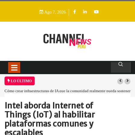
Ago 7, 2026
LO ÚLTIMO
Cómo crear infraestructuras de IA que la comunidad realmente pueda sostener
Intel aborda Internet of
Home
Empresa
Intel aborda Internet…
Things (IoT) al habilitar
plataformas comunes y
escalables