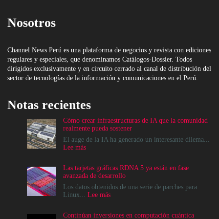
Nosotros
Channel News Perú es una plataforma de negocios y revista con ediciones
regulares y especiales, que denominamos Catálogos-Dossier. Todos
dirigidos exclusivamente y en circuito cerrado al canal de distribución del
sector de tecnologías de la información y comunicaciones en el Perú.
Notas recientes
Cómo crear infraestructuras de IA que la comunidad
realmente pueda sostener
El auge de la IA ha generado un interesante dilema...
:
Lee más
Cómo
crear
Las tarjetas gráficas RDNA 5 ya están en fase
infraestructuras
avanzada de desarrollo
de
IA
Los datos obtenidos de una serie de parches para
que
:
Linux...
Lee más
la
Las
comunidad
tarjetas
Continúan inversiones en computación cuántica
realmente
gráficas