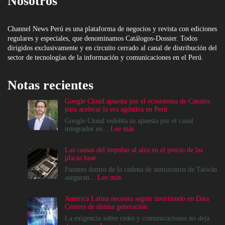
Nosotros
Channel News Perú es una plataforma de negocios y revista con ediciones
regulares y especiales, que denominamos Catálogos-Dossier. Todos
dirigidos exclusivamente y en circuito cerrado al canal de distribución del
sector de tecnologías de la información y comunicaciones en el Perú.
Notas recientes
Google Cloud apuesta por el ecosistema de Canales
para acelerar la era agéntica en Perú
Google Cloud redobla su apuesta por el canal
:
integrador en...
Lee más
Google
Cloud
Las causas del impulso al alza en el precio de las
apuesta
placas base
por
el
Fuentes dentro de la cadena de suministros de Taiwán
ecosistema
:
aseguran...
Lee más
de
Las
Canales
causas
América Latina necesita seguir invirtiendo en Data
para
del
Centers de última generación
acelerar
impulso
la
al
La exigencia sobre redes y comunicaciones no deja
era