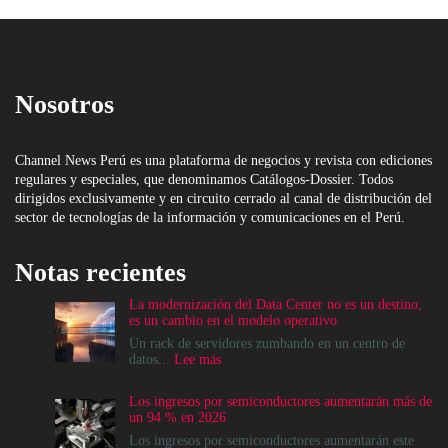
Nosotros
Channel News Perú es una plataforma de negocios y revista con ediciones
regulares y especiales, que denominamos Catálogos-Dossier. Todos
dirigidos exclusivamente y en circuito cerrado al canal de distribución del
sector de tecnologías de la información y comunicaciones en el Perú.
Notas recientes
La modernización del Data Center no es un destino,
es un cambio en el modelo operativo
Un rack de servidores zumbando en un centro de
:
datos...
Lee más
La
modernización
Los ingresos por semiconductores aumentarán más de
del
un 94 % en 2026
Data
Center
Los ingresos por semiconductores aumentarán este