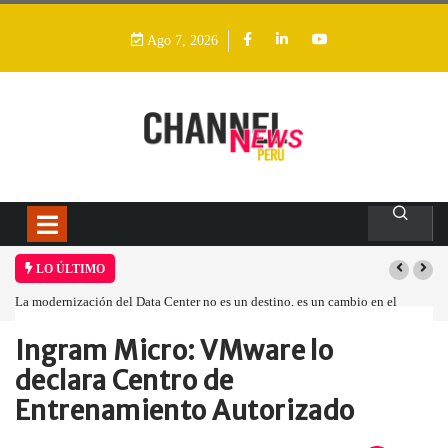
Ago 7, 2026
LO ÚLTIMO
La modernización del Data Center no es un destino, es un cambio en el
modelo operativo
Ingram Micro: VMware lo
Home
Empresa
Ingram Micro: VMware…
declara Centro de
Entrenamiento Autorizado