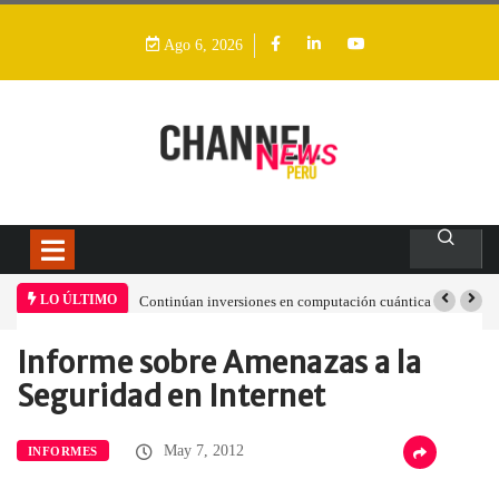
Ago 6, 2026
LO ÚLTIMO
Continúan inversiones en computación cuántica
Advierten s
“obsolescen
Informe sobre Amenazas a la
TI industria
Home
Informes
Informe sobre Amenazas…
Seguridad en Internet
May 7, 2012
INFORMES