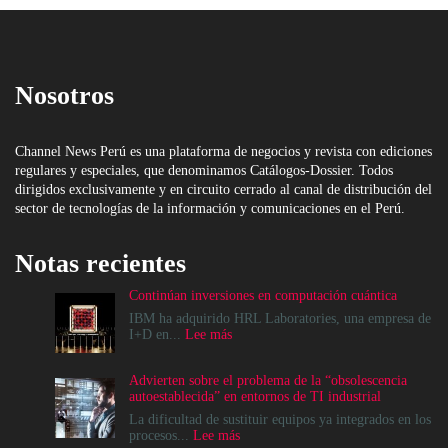
Nosotros
Channel News Perú es una plataforma de negocios y revista con ediciones
regulares y especiales, que denominamos Catálogos-Dossier. Todos
dirigidos exclusivamente y en circuito cerrado al canal de distribución del
sector de tecnologías de la información y comunicaciones en el Perú.
Notas recientes
Continúan inversiones en computación cuántica
IBM ha adquirido HRL Laboratories, una empresa de
:
I+D en...
Lee más
Continúan
inversiones
Advierten sobre el problema de la “obsolescencia
en
autoestablecida” en entornos de TI industrial
computación
cuántica
La dificultad de sustituir equipos ya integrados en los
:
procesos...
Lee más