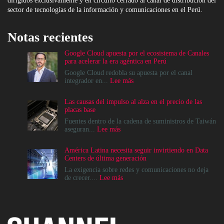
dirigidos exclusivamente y en circuito cerrado al canal de distribución del
sector de tecnologías de la información y comunicaciones en el Perú.
Notas recientes
Google Cloud apuesta por el ecosistema de Canales
para acelerar la era agéntica en Perú
Google Cloud redobla su apuesta por el canal
:
integrador en...
Lee más
Google
Cloud
Las causas del impulso al alza en el precio de las
apuesta
placas base
por
el
Fuentes dentro de la cadena de suministros de Taiwán
ecosistema
:
aseguran...
Lee más
de
Las
Canales
causas
América Latina necesita seguir invirtiendo en Data
para
del
Centers de última generación
acelerar
impulso
la
al
La exigencia sobre redes y comunicaciones no deja
era
alza
:
de crecer....
Lee más
agéntica
en
América
en
el
Latina
Perú
precio
necesita
de
seguir
las
invirtiendo