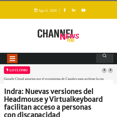
Ago 6, 2026
LO ÚLTIMO
Google Cloud apuesta por el ecosistema de Canales para acelerar la era
agéntica en Perú
Indra: Nuevas versiones del
Home
Empresa
Indra: Nuevas versiones…
Headmouse y Virtualkeyboard
facilitan acceso a personas
con discapacidad