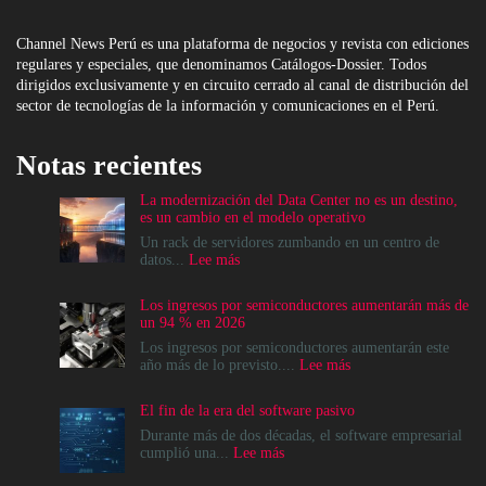
Channel News Perú es una plataforma de negocios y revista con ediciones
regulares y especiales, que denominamos Catálogos-Dossier. Todos
dirigidos exclusivamente y en circuito cerrado al canal de distribución del
sector de tecnologías de la información y comunicaciones en el Perú.
Notas recientes
La modernización del Data Center no es un destino,
es un cambio en el modelo operativo
Un rack de servidores zumbando en un centro de
:
datos...
Lee más
La
modernización
Los ingresos por semiconductores aumentarán más de
del
un 94 % en 2026
Data
Center
Los ingresos por semiconductores aumentarán este
no
:
año más de lo previsto....
Lee más
es
Los
un
ingresos
El fin de la era del software pasivo
destino,
por
es
semiconductores
Durante más de dos décadas, el software empresarial
un
aumentarán
:
cumplió una...
Lee más
cambio
más
El
en
de