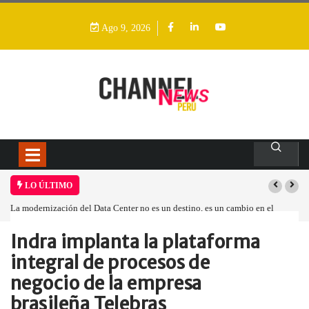
Ago 9, 2026
LO ÚLTIMO
La modernización del Data Center no es un destino, es un cambio en el
modelo operativo
Indra implanta la plataforma
Home
Empresa
Indra implanta la…
integral de procesos de
negocio de la empresa
brasileña Telebras