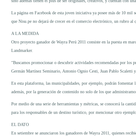
sino además tienen el plus de ser originales, creativos, y cuentan con un
La página en Facebook de esta joven iniciativa ya posee más de 10 mil se
que Nisu.pe no dejará de crecer en el comercio electrónico, un rubro al 
A LA MEDIDA
Otro proyecto ganador de Wayra Perú 2011 consiste en la puesta en marc
Landmarker.
“Buscamos promocionar o descubrir actividades recomendadas por los prop
Germán Martínez Seminario, Antonio Ognio Cesti, Juan Pablo Scaletti 
En esta plataforma, las municipalidades, por ejemplo, podrán fomentar la
además, por la generación de contenido no solo de los que administramos 
Por medio de una serie de herramientas y métricas, se conocerá la cantid
para los responsables de un destino turístico, por mencionar otro ejemplo
EL DATO
En setiembre se anunciaron los ganadores de Wayra 2011, quienes recibi