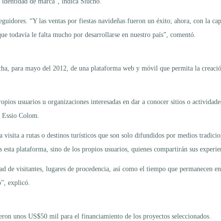
a identidad de marca”, indica Siucho.
guidores. “Y las ventas por fiestas navideñas fueron un éxito; ahora, con la ca
que todavía le falta mucho por desarrollarse en nuestro país”, comentó.
ha, para mayo del 2012, de una plataforma web y móvil que permita la creació
ios usuarios u organizaciones interesadas en dar a conocer sitios o actividade
y Essio Colom.
 visita a rutas o destinos turísticos que son solo difundidos por medios tradic
esta plataforma, sino de los propios usuarios, quienes compartirán sus experienc
ad de visitantes, lugares de procedencia, así como el tiempo que permanecen en
”, explicó.
eron unos US$50 mil para el financiamiento de los proyectos seleccionados.