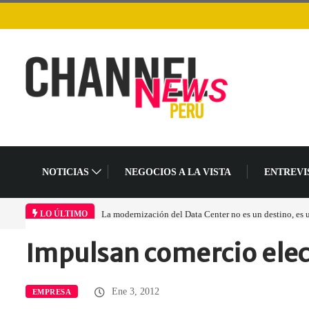
NOTICIAS
NEGOCIOS A LA VISTA
ENTREVI
 un cambio en el modelo operativo
Los ingresos por semiconductores aumentarán m
LO ÚLTIMO
Impulsan comercio elect
Home
Empresa
Impulsan comercio electrónico…
Ene 3, 2012
EMPRESA