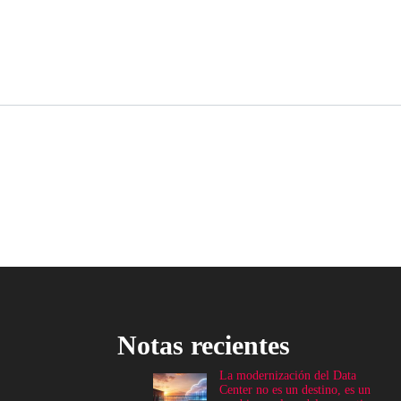
Notas recientes
La modernización del Data
Center no es un destino, es un