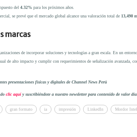
ompuesto del
4.32%
para los próximos años.
rcial, se prevé que el mercado global alcance una valoración total de
13,490 m
as marcas
anizaciones de incorporar soluciones y tecnologías a gran escala. En un entorn
isual de alto impacto y cumplir con requerimientos de señalización avanzada, c
tes presentaciones físicas y digitales de Channel News Perú
endo
clic aquí
y suscribiéndote a nuestro newsletter para contenido de valor dia
gran formato
ia
impresión
LinkedIn
Mordor Intel