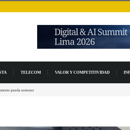
STA
TELECOM
VALOR Y COMPETITIVIDAD
IN
lmente pueda sostener
Las tarjetas gráficas RDNA 5 ya están en fase avanzada de des