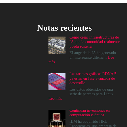
Notas recientes
Cómo crear infraestructuras de
IA que la comunidad realmente
pueda sostener
El auge de la IA ha generado
un interesante dilema...
Lee
:
más
Cómo
crear
Las tarjetas gráficas RDNA 5
infraestructuras
ya están en fase avanzada de
de
desarrollo
IA
que
Los datos obtenidos de una
la
serie de parches para Linux...
comunidad
:
Lee más
realmente
Las
pueda
tarjetas
Continúan inversiones en
sostener
gráficas
computación cuántica
RDNA
5
IBM ha adquirido HRL
ya
Laboratories, una empresa de