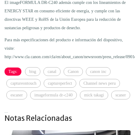
El imageFORMULA DR-C240 además cumple con los lineamientos de
ENERGY STAR en consumo eficiente de energía, y cumple con las
directivas WEEE y RoHS de la Unión Europea para la reducción de
sustancias peligrosas y productos de desecho.
Para más especificaciones del producto e información del dispositivo,
visite:
http://www.cla.canon.com/cla/en/about_canon/newsroom/press_release/090
Tags:
bisg
canal
Canon
canon inc
captureontouch
captureperfect
Channel news peru
escaner
imageformula dr-c240
mick takagi
scaner
...
Notas Relacionadas