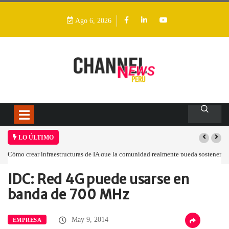
Ago 6, 2026
LO ÚLTIMO
Cómo crear infraestructuras de IA que la comunidad realmente pueda sostener
IDC: Red 4G puede usarse en
Home
Empresa
IDC: Red 4G…
banda de 700 MHz
May 9, 2014
EMPRESA