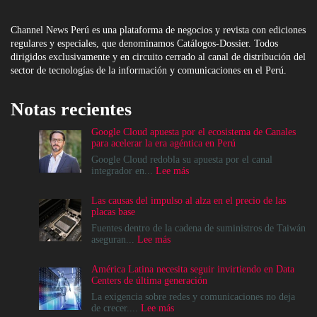
Channel News Perú es una plataforma de negocios y revista con ediciones
regulares y especiales, que denominamos Catálogos-Dossier. Todos
dirigidos exclusivamente y en circuito cerrado al canal de distribución del
sector de tecnologías de la información y comunicaciones en el Perú.
Notas recientes
Google Cloud apuesta por el ecosistema de Canales
para acelerar la era agéntica en Perú
Google Cloud redobla su apuesta por el canal
:
integrador en...
Lee más
Google
Cloud
Las causas del impulso al alza en el precio de las
apuesta
placas base
por
el
Fuentes dentro de la cadena de suministros de Taiwán
ecosistema
:
aseguran...
Lee más
de
Las
Canales
causas
América Latina necesita seguir invirtiendo en Data
para
del
Centers de última generación
acelerar
impulso
la
al
La exigencia sobre redes y comunicaciones no deja
era
alza
:
de crecer....
Lee más