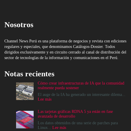
Nosotros
Channel News Perú es una plataforma de negocios y revista con ediciones
regulares y especiales, que denominamos Catálogos-Dossier. Todos
dirigidos exclusivamente y en circuito cerrado al canal de distribución del
sector de tecnologías de la información y comunicaciones en el Perú.
Notas recientes
Cómo crear infraestructuras de IA que la comunidad
realmente pueda sostener
El auge de la IA ha generado un interesante dilema...
:
Lee más
Cómo
crear
Las tarjetas gráficas RDNA 5 ya están en fase
infraestructuras
avanzada de desarrollo
de
IA
Los datos obtenidos de una serie de parches para
que
:
Linux...
Lee más