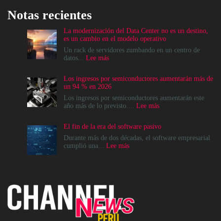
Notas recientes
La modernización del Data Center no es un destino,
es un cambio en el modelo operativo
Un rack de servidores zumbando en un centro de
:
datos...
Lee más
La
modernización
Los ingresos por semiconductores aumentarán más de
del
un 94 % en 2026
Data
Center
Los ingresos por semiconductores aumentarán este
no
:
año más de lo previsto....
Lee más
es
Los
un
ingresos
El fin de la era del software pasivo
destino,
por
es
semiconductores
Durante más de dos décadas, el software empresarial
un
aumentarán
:
cumplió una...
Lee más
cambio
más
El
en
de
fin
el
un
de
modelo
94
la
operativo
%
era
en
del
2026
software
pasivo