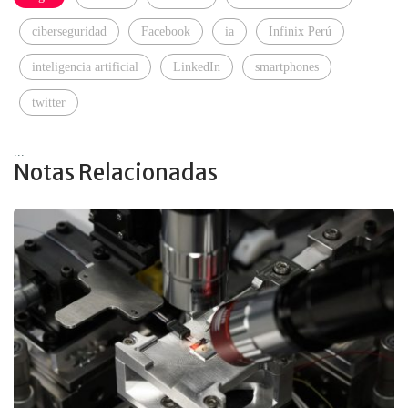
ciberseguridad
Facebook
ia
Infinix Perú
inteligencia artificial
LinkedIn
smartphones
twitter
...
Notas Relacionadas