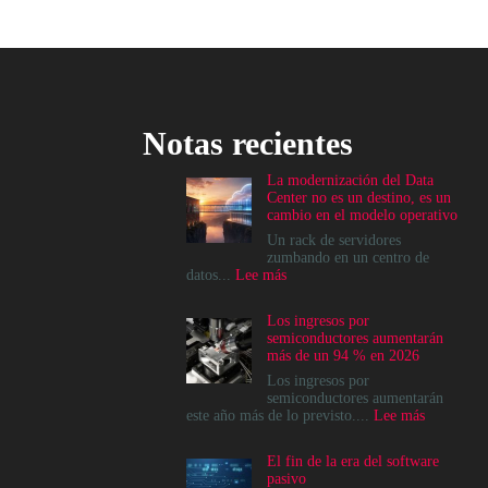
Notas recientes
La modernización del Data
Center no es un destino, es un
cambio en el modelo operativo
Un rack de servidores
zumbando en un centro de
:
datos...
Lee más
La
modernización
Los ingresos por
del
semiconductores aumentarán
Data
más de un 94 % en 2026
Center
no
Los ingresos por
es
semiconductores aumentarán
un
:
este año más de lo previsto....
Lee más
destino,
Los
es
ingresos
El fin de la era del software
un
por
pasivo
cambio
semicondu