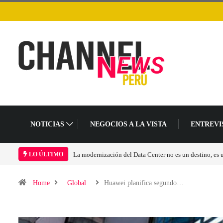
NOTICIAS
NEGOCIOS A LA VISTA
ENTREVI
ambio en el modelo operativo
Los ingresos por semiconductores aumentarán más de
LO ÚLTIMO
Home
Global
Huawei planifica segundo…