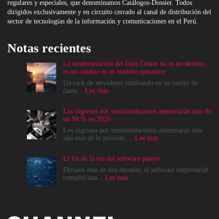
regulares y especiales, que denominamos Catálogos-Dossier. Todos
dirigidos exclusivamente y en circuito cerrado al canal de distribución del
sector de tecnologías de la información y comunicaciones en el Perú.
Notas recientes
La modernización del Data Center no es un destino,
es un cambio en el modelo operativo
Un rack de servidores zumbando en un centro de
:
datos...
Lee más
La
modernización
Los ingresos por semiconductores aumentarán más de
del
un 94 % en 2026
Data
Center
Los ingresos por semiconductores aumentarán este
no
:
año más de lo previsto....
Lee más
es
Los
un
ingresos
El fin de la era del software pasivo
destino,
por
es
semiconductores
Durante más de dos décadas, el software empresarial
un
aumentarán
:
cumplió una...
Lee más
cambio
más
El
en
de
fin
el
un
de
modelo
94
la
operativo
%
era