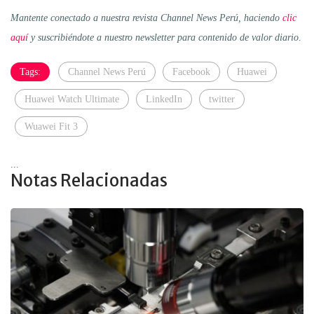
Mantente conectado a nuestra revista Channel News Perú, haciendo
clic
aquí
y suscribiéndote a nuestro newsletter para contenido de valor diario
.
Tags:
Channel News Perú
Facebook
Huawei
Huawei Watch Ultimate
LinkedIn
twitter
Wuawei Fit 3
...
Notas Relacionadas