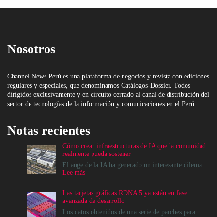
Nosotros
Channel News Perú es una plataforma de negocios y revista con ediciones
regulares y especiales, que denominamos Catálogos-Dossier. Todos
dirigidos exclusivamente y en circuito cerrado al canal de distribución del
sector de tecnologías de la información y comunicaciones en el Perú.
Notas recientes
Cómo crear infraestructuras de IA que la comunidad
realmente pueda sostener
El auge de la IA ha generado un interesante dilema...
:
Lee más
Cómo
crear
Las tarjetas gráficas RDNA 5 ya están en fase
infraestructuras
avanzada de desarrollo
de
IA
Los datos obtenidos de una serie de parches para