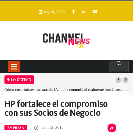
Ago 6, 2026
LO ÚLTIMO
Cómo crear infraestructuras de IA que la comunidad realmente pueda sostener
HP fortalece el compromiso
Home
Empresa
HP fortalece el…
con sus Socios de Negocio
Oct 26, 2012
EMPRESA