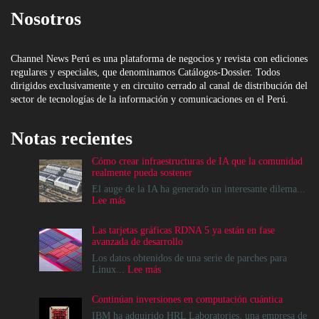
Nosotros
Channel News Perú es una plataforma de negocios y revista con ediciones
regulares y especiales, que denominamos Catálogos-Dossier. Todos
dirigidos exclusivamente y en circuito cerrado al canal de distribución del
sector de tecnologías de la información y comunicaciones en el Perú.
Notas recientes
Cómo crear infraestructuras de IA que la comunidad
realmente pueda sostener
El auge de la IA ha generado un interesante dilema...
:
Lee más
Cómo
crear
Las tarjetas gráficas RDNA 5 ya están en fase
infraestructuras
avanzada de desarrollo
de
IA
Los datos obtenidos de una serie de parches para
que
:
Linux...
Lee más
la
Las
comunidad
tarjetas
Continúan inversiones en computación cuántica
realmente
gráficas
pueda
RDNA
IBM ha adquirido HRL Laboratories, una empresa de