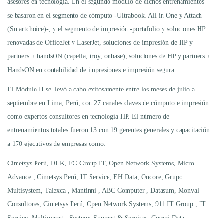
asesores en tecnología. En el segundo módulo de dichos entrenamientos
se basaron en el segmento de cómputo -Ultrabook, All in One y Attach
(Smartchoice)-, y el segmento de impresión -portafolio y soluciones HP
renovadas de OfficeJet y LaserJet, soluciones de impresión de HP y
partners + handsON (capella, troy, onbase), soluciones de HP y partners +
HandsON en contabilidad de impresiones e impresión segura.
El Módulo II se llevó a cabo exitosamente entre los meses de julio a
septiembre en Lima, Perú, con 27 canales claves de cómputo e impresión
como expertos consultores en tecnología HP. El número de
entrenamientos totales fueron 13 con 19 gerentes generales y capacitación
a 170 ejecutivos de empresas como:
Cimetsys Perú, DLK, FG Group IT, Open Network Systems, Micro
Advance , Cimetsys Perú, IT Service, EH Data, Oncore, Grupo
Multisystem, Talexca , Mantinni , ABC Computer , Datasum, Monval
Consultores, Cimetsys Perú, Open Network Systems, 911 IT Group , IT
Service, Multimport , Systems Support & Services, Cosapi Data,