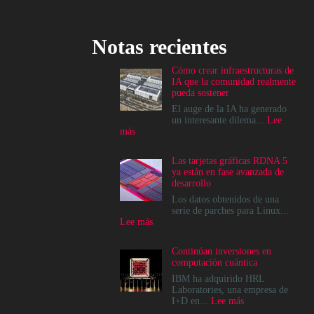
Notas recientes
Cómo crear infraestructuras de
IA que la comunidad realmente
pueda sostener
El auge de la IA ha generado
un interesante dilema...
Lee
:
más
Cómo
crear
Las tarjetas gráficas RDNA 5
infraestructuras
ya están en fase avanzada de
de
desarrollo
IA
que
Los datos obtenidos de una
la
serie de parches para Linux...
comunidad
:
Lee más
realmente
Las
pueda
tarjetas
Continúan inversiones en
sostener
gráficas
computación cuántica
RDNA
5
IBM ha adquirido HRL
ya
Laboratories, una empresa de
están
:
I+D en...
Lee más
en
Continúan