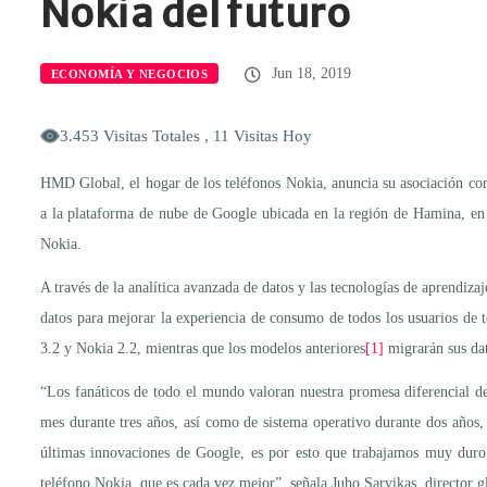
Nokia del futuro
Jun 18, 2019
ECONOMÍA Y NEGOCIOS
3.453 Visitas Totales , 11 Visitas Hoy
HMD Global, el hogar de los teléfonos Nokia, anuncia su asociación co
a la plataforma de nube de Google ubicada en la región de Hamina, en F
Nokia.
A través de la analítica avanzada de datos y las tecnologías de aprendi
datos para mejorar la experiencia de consumo de todos los usuarios de
3.2 y Nokia 2.2, mientras que los modelos anteriores
[1]
migrarán sus dat
“Los fanáticos de todo el mundo valoran nuestra promesa diferencial d
mes durante tres años, así como de sistema operativo durante dos años
últimas innovaciones de Google, es por esto que trabajamos muy duro 
teléfono Nokia, que es cada vez mejor”, señala Juho Sarvikas, director