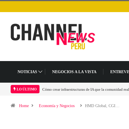
NOTICIAS
NEGOCIOS A LA VISTA
ENTREVI
unidad realmente pueda sostener
Las tarjetas gráficas RDNA 5 ya están en fase avanz
LO ÚLTIMO
Home
Economía y Negocios
HMD Global, CGI…