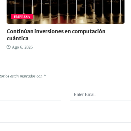
IA Y CIBERSEGURIDAD
mputación
Advierten sobre el problema de 
“obsolescencia...
Ago 6, 2026
torios están marcados con
*