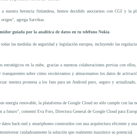
 a nuestra herencia finlandesa, hemos decidido asociarnos con CGI y la pl
 origen”, agrega Sarvikas.
umidor guiada por la analítica de datos en tu teléfono Nokia
todas las medidas de seguridad y legislación europea, incluyendo las regulac
s estratégicos en la nube, gracias a nuestras colaboraciones previas con ell
 y transparentes sobre cómo recolectamos y almacenamos los datos de activació
zar nuestra promesa a los fans para un Android puro, seguro y actualizado, h
n energía renovable, la plataforma de Google Cloud no sólo cumple con las n
sión a futuro”, comentó Eva Fors, Directora General de Google Cloud para Europ
de datos back-end y smartphones construidos con una arquitectura eficiente y u
y monitorear cuidadosamente la solución que realmente maximice su potencial.