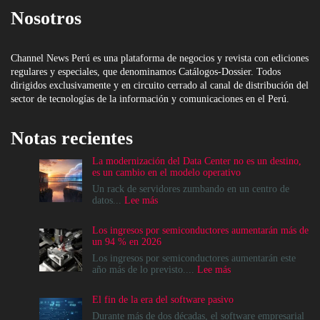
Nosotros
Channel News Perú es una plataforma de negocios y revista con ediciones
regulares y especiales, que denominamos Catálogos-Dossier. Todos
dirigidos exclusivamente y en circuito cerrado al canal de distribución del
sector de tecnologías de la información y comunicaciones en el Perú.
Notas recientes
La modernización del Data Center no es un destino,
es un cambio en el modelo operativo
Un rack de servidores zumbando en un centro de
:
datos...
Lee más
La
modernización
Los ingresos por semiconductores aumentarán más de
del
un 94 % en 2026
Data
Center
Los ingresos por semiconductores aumentarán este
no
:
año más de lo previsto....
Lee más
es
Los
un
ingresos
El fin de la era del software pasivo
destino,
por
es
semiconductores
Durante más de dos décadas, el software empresarial