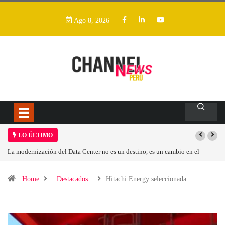
Ago 8, 2026
LO ÚLTIMO
io en el
Los ingresos por semiconductores aumentarán más de un 94 % en 2
Home
Destacados
Hitachi Energy seleccionada…