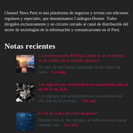
Channel News Perú es una plataforma de negocios y revista con ediciones
regulares y especiales, que denominamos Catálogos-Dossier. Todos
dirigidos exclusivamente y en circuito cerrado al canal de distribución del
sector de tecnologías de la información y comunicaciones en el Perú.
Notas recientes
La modernización del Data Center no es un destino,
es un cambio en el modelo operativo
Un rack de servidores zumbando en un centro de
:
datos...
Lee más
La
modernización
Los ingresos por semiconductores aumentarán más de
del
un 94 % en 2026
Data
Center
Los ingresos por semiconductores aumentarán este
no
:
año más de lo previsto....
Lee más
es
Los
un
ingresos
El fin de la era del software pasivo
destino,
por
es
semiconductores
Durante más de dos décadas, el software empresarial
un
aumentarán
:
cumplió una...
Lee más
cambio
más
El