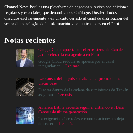
Channel News Perú es una plataforma de negocios y revista con ediciones
regulares y especiales, que denominamos Catálogos-Dossier. Todos
dirigidos exclusivamente y en circuito cerrado al canal de distribución del
sector de tecnologías de la información y comunicaciones en el Perú.
Notas recientes
Google Cloud apuesta por el ecosistema de Canales
para acelerar la era agéntica en Perú
Google Cloud redobla su apuesta por el canal
:
integrador en...
Lee más
Google
Cloud
Las causas del impulso al alza en el precio de las
apuesta
placas base
por
el
Fuentes dentro de la cadena de suministros de Taiwán
ecosistema
:
aseguran...
Lee más
de
Las
Canales
causas
América Latina necesita seguir invirtiendo en Data
para
del
Centers de última generación
acelerar
impulso
la
al
La exigencia sobre redes y comunicaciones no deja
era
alza
:
de crecer....
Lee más
agéntica
en
América
en
el
Latina