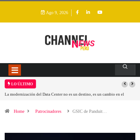
Ago 9, 2026
LO ÚLTIMO
mbio en el
Los ingresos por semiconductores aumentarán más de un 94 % en 
Home
Patrocinadores
GSIC de Panduit…