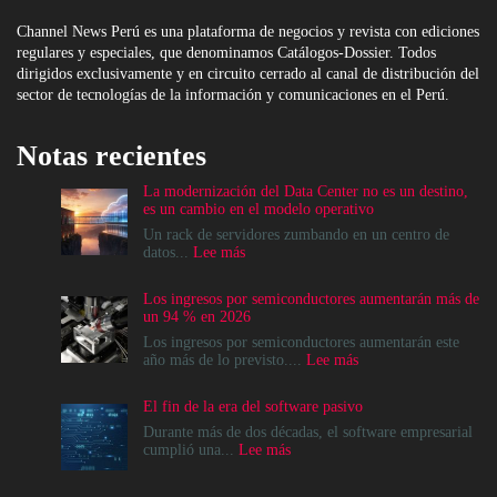
Channel News Perú es una plataforma de negocios y revista con ediciones
regulares y especiales, que denominamos Catálogos-Dossier. Todos
dirigidos exclusivamente y en circuito cerrado al canal de distribución del
sector de tecnologías de la información y comunicaciones en el Perú.
Notas recientes
La modernización del Data Center no es un destino,
es un cambio en el modelo operativo
Un rack de servidores zumbando en un centro de
:
datos...
Lee más
La
modernización
Los ingresos por semiconductores aumentarán más de
del
un 94 % en 2026
Data
Center
Los ingresos por semiconductores aumentarán este
no
:
año más de lo previsto....
Lee más
es
Los
un
ingresos
El fin de la era del software pasivo
destino,
por
es
semiconductores
Durante más de dos décadas, el software empresarial
un
aumentarán
:
cumplió una...
Lee más
cambio
más
El
en
de
fin