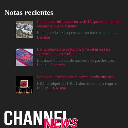
Notas recientes
Cómo crear infraestructuras de IA que la comunidad
realmente pueda sostener
El auge de la IA ha generado un interesante dilema...
:
Lee más
Cómo
crear
Las tarjetas gráficas RDNA 5 ya están en fase
infraestructuras
avanzada de desarrollo
de
IA
Los datos obtenidos de una serie de parches para
que
:
Linux...
Lee más
la
Las
comunidad
tarjetas
Continúan inversiones en computación cuántica
realmente
gráficas
pueda
RDNA
IBM ha adquirido HRL Laboratories, una empresa de
sostener
5
:
I+D en...
Lee más
ya
Continúan
están
inversiones
en
en
fase
computación
avanzada
cuántica
de
desarrollo