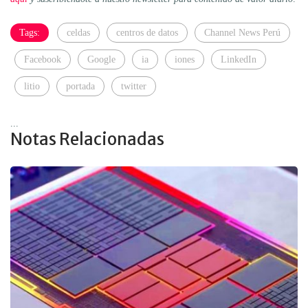
Tags:
celdas
centros de datos
Channel News Perú
Facebook
Google
ia
iones
LinkedIn
litio
portada
twitter
...
Notas Relacionadas