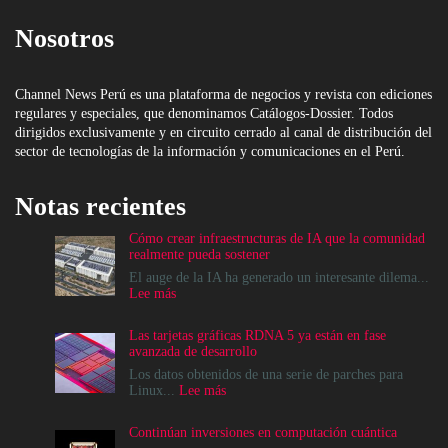
Nosotros
Channel News Perú es una plataforma de negocios y revista con ediciones
regulares y especiales, que denominamos Catálogos-Dossier. Todos
dirigidos exclusivamente y en circuito cerrado al canal de distribución del
sector de tecnologías de la información y comunicaciones en el Perú.
Notas recientes
Cómo crear infraestructuras de IA que la comunidad
realmente pueda sostener
El auge de la IA ha generado un interesante dilema...
:
Lee más
Cómo
crear
Las tarjetas gráficas RDNA 5 ya están en fase
infraestructuras
avanzada de desarrollo
de
IA
Los datos obtenidos de una serie de parches para
que
:
Linux...
Lee más
la
Las
comunidad
tarjetas
Continúan inversiones en computación cuántica
realmente
gráficas