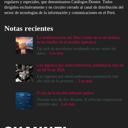
regulares y especiales, que denominamos Catálogos-Dossier. Todos
dirigidos exclusivamente y en circuito cerrado al canal de distribución del
sector de tecnologías de la información y comunicaciones en el Perú.
Notas recientes
La modernización del Data Center no es un destino,
es un cambio en el modelo operativo
Un rack de servidores zumbando en un centro de
:
datos...
Lee más
La
modernización
Los ingresos por semiconductores aumentarán más de
del
un 94 % en 2026
Data
Center
Los ingresos por semiconductores aumentarán este
no
:
año más de lo previsto....
Lee más
es
Los
un
ingresos
El fin de la era del software pasivo
destino,
por
es
semiconductores
Durante más de dos décadas, el software empresarial
un
aumentarán
:
cumplió una...
Lee más
cambio
más
El
en
de
fin
el
un
de
modelo
94
la
operativo
%
era