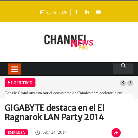
Ago 6, 2026
LO ÚLTIMO
Google Cloud apuesta por el ecosistema de Canales para acelerar la era
agéntica en Perú
GIGABYTE destaca en el El
Home
Empresa
GIGABYTE destaca en…
Ragnarok LAN Party 2014
Abr 24, 2014
EMPRESA