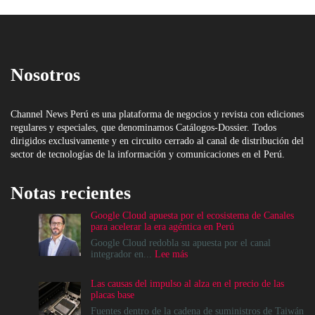
Nosotros
Channel News Perú es una plataforma de negocios y revista con ediciones
regulares y especiales, que denominamos Catálogos-Dossier. Todos
dirigidos exclusivamente y en circuito cerrado al canal de distribución del
sector de tecnologías de la información y comunicaciones en el Perú.
Notas recientes
Google Cloud apuesta por el ecosistema de Canales
para acelerar la era agéntica en Perú
Google Cloud redobla su apuesta por el canal
:
integrador en...
Lee más
Google
Cloud
Las causas del impulso al alza en el precio de las
apuesta
placas base
por
el
Fuentes dentro de la cadena de suministros de Taiwán