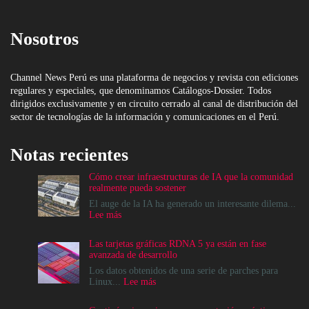
Nosotros
Channel News Perú es una plataforma de negocios y revista con ediciones
regulares y especiales, que denominamos Catálogos-Dossier. Todos
dirigidos exclusivamente y en circuito cerrado al canal de distribución del
sector de tecnologías de la información y comunicaciones en el Perú.
Notas recientes
Cómo crear infraestructuras de IA que la comunidad
realmente pueda sostener
El auge de la IA ha generado un interesante dilema...
:
Lee más
Cómo
crear
Las tarjetas gráficas RDNA 5 ya están en fase
infraestructuras
avanzada de desarrollo
de
IA
Los datos obtenidos de una serie de parches para
que
:
Linux...
Lee más
la
Las
comunidad
tarjetas