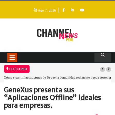
Ago 7, 2026
LO ÚLTIMO
sostener
Las tarjetas gráficas RDNA 5 ya están en fase avanzada de desarrollo
GeneXus presenta sus
Home
Empresa
GeneXus presenta sus…
“Aplicaciones Offline” ideales
para empresas.