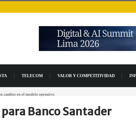
STA
TELECOM
VALOR Y COMPETITIVIDAD
IN
 un cambio en el modelo operativo
Los ingresos por semiconductores aumentarán má
 para Banco Santader