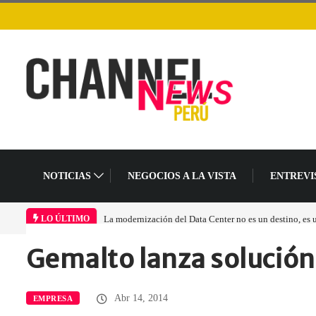
NOTICIAS
NEGOCIOS A LA VISTA
ENTREVI
La modernización del Data Center no es un destino, es
LO ÚLTIMO
Gemalto lanza solución
Home
Empresa
Gemalto lanza solución…
Abr 14, 2014
EMPRESA