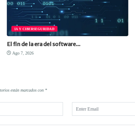
IA Y CIBERSEGURIDAD
El fin de la era del software...
Ago 7, 2026
torios están marcados con
*