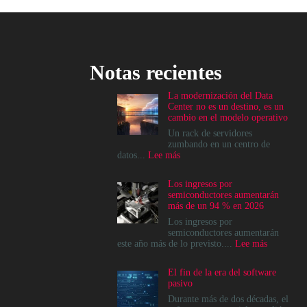
Notas recientes
La modernización del Data
Center no es un destino, es un
cambio en el modelo operativo
Un rack de servidores
zumbando en un centro de
:
datos...
Lee más
La
modernización
Los ingresos por
del
semiconductores aumentarán
Data
más de un 94 % en 2026
Center
no
Los ingresos por
es
semiconductores aumentarán
un
:
este año más de lo previsto....
Lee más
destino,
Los
es
ingresos
El fin de la era del software
un
por
pasivo
cambio
semicondu
en
aumentará
Durante más de dos décadas, el