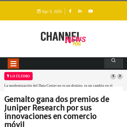
Ago 9, 2026
LO ÚLTIMO
La modernización del Data Center no es un destino, es un cambio en el
modelo operativo
Gemalto gana dos premios de
Home
Empresa
Gemalto gana dos…
Juniper Research por sus
innovaciones en comercio
móvil