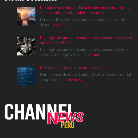
La modernización del Data Center no es un destino,
es un cambio en el modelo operativo
Un rack de servidores zumbando en un centro de
:
datos...
Lee más
La
modernización
Los ingresos por semiconductores aumentarán más de
del
un 94 % en 2026
Data
Center
Los ingresos por semiconductores aumentarán este
no
:
año más de lo previsto....
Lee más
es
Los
un
ingresos
El fin de la era del software pasivo
destino,
por
es
semiconductores
Durante más de dos décadas, el software empresarial
un
aumentarán
:
cumplió una...
Lee más
cambio
más
El
en
de
fin
el
un
de
modelo
94
la
operativo
%
era
en
del
2026
software
pasivo