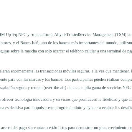
ta SIM UpTeq NFC y su plataforma AllynisTrustedService Management (TSM) con
ptores, y el Banco Itaú, uno de los bancos más importantes del mundo, utilizan 
guras sobre la marcha con solo acercar el teléfono celular a una terminal de p
eran enormemente las transacciones móviles seguras, a la vez que mantienen la 
liente para con las marcas y los bancos. Los participantes pueden realizar compr
talación segura y remota (over-the-air) de una amplia gama de servicios NFC en
ofrecer tecnología innovadora y servicios que promueven la fidelidad y que a
 es decisiva para impulsar este programa piloto y ayudar a evaluar los desafíos,
 acerca del pago sin contacto están listos para demostrar un gran crecimiento en