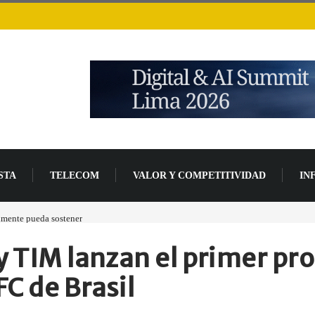
STA
TELECOM
VALOR Y COMPETITIVIDAD
IN
lmente pueda sostener
Las tarjetas gráficas RDNA 5 ya están en fase avanzada de des
y TIM lanzan el primer pr
C de Brasil