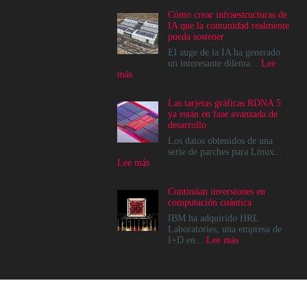
Cómo crear infraestructuras de
IA que la comunidad realmente
pueda sostener
El auge de la IA ha generado
un interesante dilema...
Lee
:
más
Cómo
crear
Las tarjetas gráficas RDNA 5
infraestructuras
ya están en fase avanzada de
de
desarrollo
IA
que
Los datos obtenidos de una
la
serie de parches para Linux...
comunidad
:
Lee más
realmente
Las
pueda
tarjetas
Continúan inversiones en
sostener
gráficas
computación cuántica
RDNA
5
IBM ha adquirido HRL
ya
Laboratories, una empresa de
están
:
I+D en...
Lee más
en
Continúan
fase
inversiones
avanzada
en
de
computación
desarrollo
cuántica
© 2022, Channel News Perú - Todos los derechos reservados.