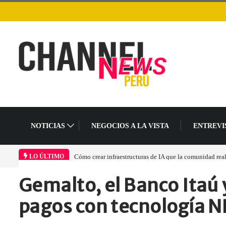
NOTICIAS
NEGOCIOS A LA VISTA
ENTREVI
Cómo crear infraestructuras de IA que la comunidad rea
LO ÚLTIMO
Gemalto, el Banco Itaú 
Home
Empresa
Gemalto, el Banco…
pagos con tecnología NF