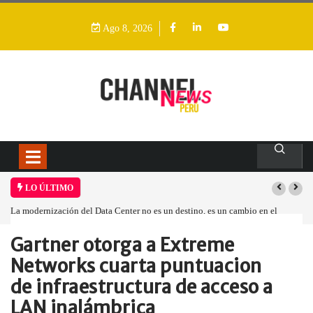
Ago 8, 2026
LO ÚLTIMO
La modernización del Data Center no es un destino, es un cambio en el
modelo operativo
Gartner otorga a Extreme
Home
Empresa
Gartner otorga a…
Networks cuarta puntuacion
de infraestructura de acceso a
LAN inalámbrica