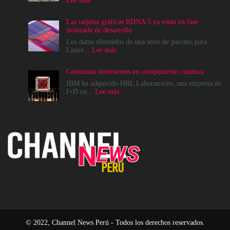
Lee más
Cómo
crear
Las tarjetas gráficas RDNA 5 ya están en fase
infraestructuras
avanzada de desarrollo
de
IA
Los datos obtenidos de una serie de parches para
que
:
Linux...
Lee más
la
Las
comunidad
tarjetas
Continúan inversiones en computación cuántica
realmente
gráficas
pueda
RDNA
IBM ha adquirido HRL Laboratories, una empresa de
sostener
5
:
I+D en...
Lee más
ya
Continúan
están
inversiones
en
en
fase
computación
avanzada
cuántica
de
desarrollo
© 2022, Channel News Perú - Todos los derechos reservados.