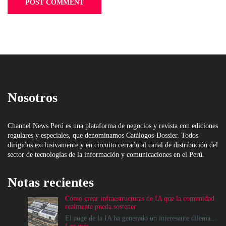
Nosotros
Channel News Perú es una plataforma de negocios y revista con ediciones
regulares y especiales, que denominamos Catálogos-Dossier. Todos
dirigidos exclusivamente y en circuito cerrado al canal de distribución del
sector de tecnologías de la información y comunicaciones en el Perú.
Notas recientes
Cómo crear infraestructuras de IA que la comunidad
realmente pueda sostener
El auge de la IA ha generado un interesante dilema...
: