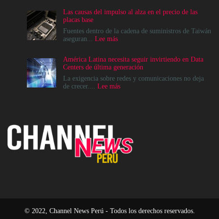
Cloud
Las causas del impulso al alza en el precio de las
apuesta
placas base
por
el
Fuentes dentro de la cadena de suministros de Taiwán
ecosistema
:
aseguran...
Lee más
de
Las
Canales
causas
América Latina necesita seguir invirtiendo en Data
para
del
Centers de última generación
acelerar
impulso
la
al
La exigencia sobre redes y comunicaciones no deja
era
alza
:
de crecer....
Lee más
agéntica
en
América
en
el
Latina
Perú
precio
necesita
de
seguir
las
invirtiendo
placas
en
base
Data
Centers
de
última
generación
© 2022, Channel News Perú - Todos los derechos reservados.