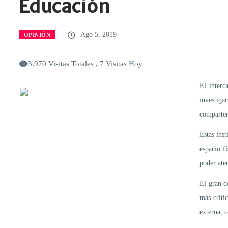
Educación
Ago 5, 2019
OPINIÓN
3.970 Visitas Totales , 7 Visitas Hoy
El interc
investiga
comparten
Estas ins
espacio fí
poder ate
El gran d
más críti
externa, 