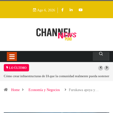
Ago 6, 2026
LO ÚLTIMO
ealmente pueda sostener
Las tarjetas gráficas RDNA 5 ya están en fase avanzada de de
Home
Economía y Negocios
Furukawa apoya y…