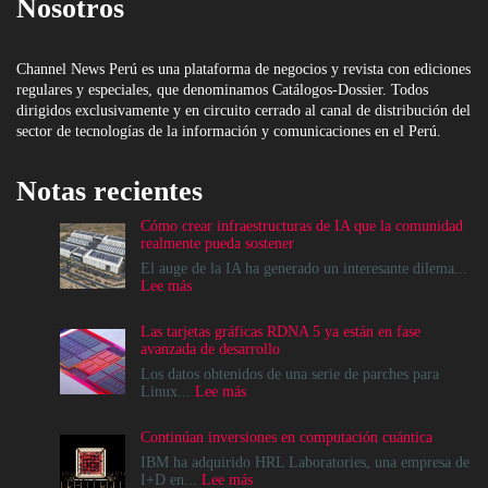
Nosotros
Channel News Perú es una plataforma de negocios y revista con ediciones
regulares y especiales, que denominamos Catálogos-Dossier. Todos
dirigidos exclusivamente y en circuito cerrado al canal de distribución del
sector de tecnologías de la información y comunicaciones en el Perú.
Notas recientes
Cómo crear infraestructuras de IA que la comunidad
realmente pueda sostener
El auge de la IA ha generado un interesante dilema...
:
Lee más
Cómo
crear
Las tarjetas gráficas RDNA 5 ya están en fase
infraestructuras
avanzada de desarrollo
de
IA
Los datos obtenidos de una serie de parches para
que
:
Linux...
Lee más
la
Las
comunidad
tarjetas
Continúan inversiones en computación cuántica
realmente
gráficas
pueda
RDNA
IBM ha adquirido HRL Laboratories, una empresa de
sostener
5
:
I+D en...
Lee más