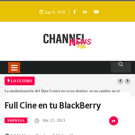
Ago 8, 2026
LO ÚLTIMO
La modernización del Data Center no es un destino, es un cambio en el
modelo operativo
Full Cine en tu BlackBerry
Home
Empresa
Full Cine en…
Abr 23, 2013
EMPRESA