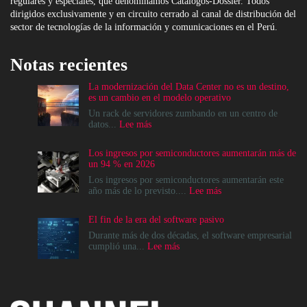
regulares y especiales, que denominamos Catálogos-Dossier. Todos
dirigidos exclusivamente y en circuito cerrado al canal de distribución del
sector de tecnologías de la información y comunicaciones en el Perú.
Notas recientes
La modernización del Data Center no es un destino,
es un cambio en el modelo operativo
Un rack de servidores zumbando en un centro de
:
datos...
Lee más
La
modernización
Los ingresos por semiconductores aumentarán más de
del
un 94 % en 2026
Data
Center
Los ingresos por semiconductores aumentarán este
no
:
año más de lo previsto....
Lee más
es
Los
un
ingresos
El fin de la era del software pasivo
destino,
por
es
semiconductores
Durante más de dos décadas, el software empresarial
un
aumentarán
:
cumplió una...
Lee más
cambio
más
El
en
de
fin
el
un
de
modelo
94
la
operativo
%
era