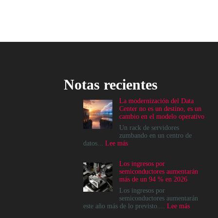
Notas recientes
La modernización del Data
Center no es un destino, es un
cambio en el modelo operativo
Un rack de servidores
zumbando en un centro de
:
datos...
Lee más
La
modernización
Los ingresos por
del
semiconductores aumentarán
Data
más de un 94 % en 2026
Center
no
Los ingresos por
es
semiconductores aumentarán
un
:
este año más de lo previsto....
Lee más
destino,
Los