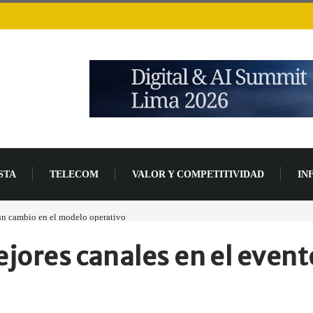
STA
TELECOM
VALOR Y COMPETITIVIDAD
IN
 un cambio en el modelo operativo
Los ingresos por semiconductores aumentarán má
mejores canales en el eve