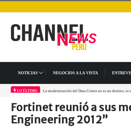
NOTICIAS
NEGOCIOS A LA VISTA
ENTREVI
La modernización del Data Center no es un destino, es
LO ÚLTIMO
Fortinet reunió a sus 
Home
Empresa
Fortinet reunió a…
Engineering 2012”