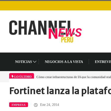
NOTICIAS
NEGOCIOS A LA VISTA
ENTREVI
Cómo crear infraestructuras de IA que la comunidad realm
LO ÚLTIMO
Fortinet lanza la plat
Home
Empresa
Fortinet lanza la…
Ene 24, 2014
EMPRESA