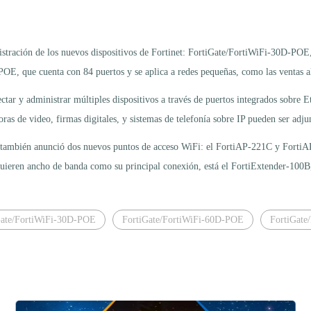
istración de los nuevos dispositivos de Fortinet: FortiGate/FortiWiFi-30D-
, que cuenta con 84 puertos y se aplica a redes pequeñas, como las ventas a
ar y administrar múltiples dispositivos a través de puertos integrados sobre 
oras de video, firmas digitales, y sistemas de telefonía sobre IP pueden ser a
et también anunció dos nuevos puntos de acceso WiFi: el FortiAP-221C y FortiA
equieren ancho de banda como su principal conexión, está el FortiExtender-100
Gate/FortiWiFi-30D-POE
FortiGate/FortiWiFi-60D-POE
FortiGate