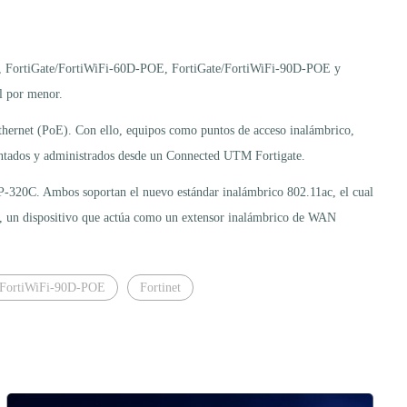
POE, FortiGate/FortiWiFi-60D-POE, FortiGate/FortiWiFi-90D-POE y
l por menor.
Ethernet (PoE). Con ello, equipos como puntos de acceso inalámbrico,
djuntados y administrados desde un Connected UTM Fortigate.
P-320C. Ambos soportan el nuevo estándar inalámbrico 802.11ac, el cual
B, un dispositivo que actúa como un extensor inalámbrico de WAN
/FortiWiFi-90D-POE
Fortinet