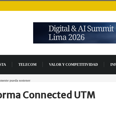
STA
TELECOM
VALOR Y COMPETITIVIDAD
IN
ente pueda sostener
Las tarjetas gráficas RDNA 5 ya están en fase avanzada de desarr
aforma Connected UTM