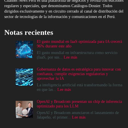
Channel News Perú es una plataforma de negocios y revista con ediciones
regulares y especiales, que denominamos Catálogos-Dossier. Todos
dirigidos exclusivamente y en circuito cerrado al canal de distribución del
sector de tecnologías de la información y comunicaciones en el Perú.
Notas recientes
El gasto mundial en IaaS optimizada para IA crecerá
96% durante este año
El gasto mundial en infraestructura como servicio
:
(IaaS, por sus...
Lee más
El
gasto
Gobernanza de datos es estratégica para innovar con
mundial
confianza, cumplir exigencias regulatorias y
en
aprovechar la IA
IaaS
optimizada
La inteligencia artificial está transformando la forma
para
:
en que las...
Lee más
IA
Gobernanza
crecerá
de
OpenAI y Broadcom presentan un chip de inferencia
96%
datos
optimizado para los LLM
durante
es
este
estratégica
OpenAI y Broadcom anunciaron el lanzamiento de
año
para
:
Jalapeño, el primer...
Lee más
innovar
OpenAI
con
y