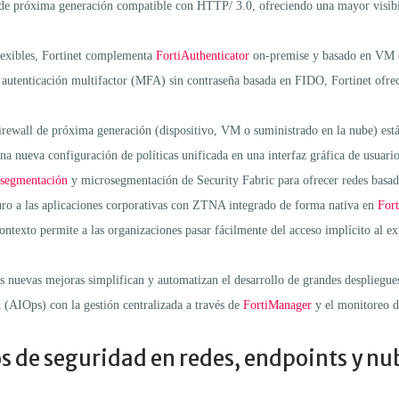
 de próxima generación compatible con HTTP/ 3.0, ofreciendo una mayor visib
flexibles, Fortinet complementa
FortiAuthenticator
on-premise y basado en VM co
autenticación multifactor (MFA) sin contraseña basada en FIDO, Fortinet ofrece
irewall de próxima generación (dispositivo, VM o suministrado en la nube) está 
una nueva configuración de políticas unificada en una interfaz gráfica de usuari
segmentación
y microsegmentación de Security Fabric para ofrecer redes basadas
uro a las aplicaciones corporativas con ZTNA integrado de forma nativa en
For
contexto permite a las organizaciones pasar fácilmente del acceso implícito al ex
as nuevas mejoras simplifican y automatizan el desarrollo de grandes desplieg
 (AIOps) con la gestión centralizada a través de
FortiManager
y el monitoreo d
s de seguridad en redes, endpoints y nu