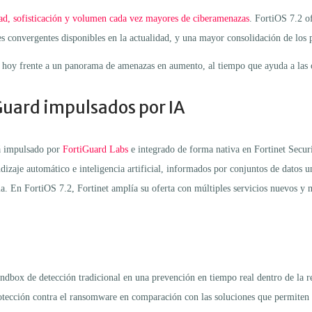
ad, sofisticación y volumen cada vez mayores de ciberamenazas
. FortiOS 7.2 o
des convergentes disponibles en la actualidad, y una mayor consolidación de los
 hoy frente a un panorama de amenazas en aumento, al tiempo que ayuda a las or
Guard impulsados por IA
á impulsado por
FortiGuard Labs
e integrado de forma nativa en Fortinet Secur
izaje automático e inteligencia artificial, informados por conjuntos de datos un
ria. En FortiOS 7.2, Fortinet amplía su oferta con múltiples servicios nuevos 
ndbox de detección tradicional en una prevención en tiempo real dentro de la 
tección contra el ransomware en comparación con las soluciones que permiten l