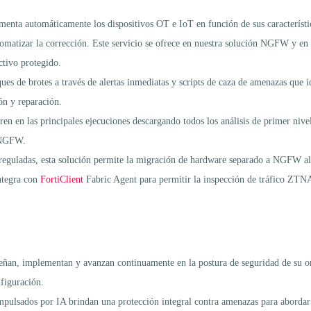
egmenta automáticamente los dispositivos OT e IoT en función de sus característic
automatizar la corrección. Este servicio se ofrece en nuestra solución NGFW y 
ctivo protegido.
ques de brotes a través de alertas inmediatas y scripts de caza de amenazas que
ón y reparación.
en en las principales ejecuciones descargando todos los análisis de primer nivel
e NGFW.
reguladas, esta solución permite la migración de hardware separado a NGFW al 
tegra con
FortiClient
Fabric Agent para permitir la inspección de tráfico ZTNA
iseñan, implementan y avanzan continuamente en la postura de seguridad de su o
nfiguración.
mpulsados por IA brindan una protección integral contra amenazas para aborda