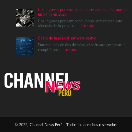
La
modernización
Los ingresos por semiconductores aumentarán más de
del
un 94 % en 2026
Data
Center
Los ingresos por semiconductores aumentarán este
no
:
año más de lo previsto....
Lee más
es
Los
un
ingresos
El fin de la era del software pasivo
destino,
por
es
semiconductores
Durante más de dos décadas, el software empresarial
un
aumentarán
:
cumplió una...
Lee más
cambio
más
El
en
de
fin
el
un
de
modelo
94
la
operativo
%
era
en
del
2026
software
pasivo
© 2022, Channel News Perú - Todos los derechos reservados.