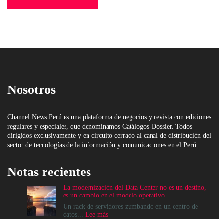
Nosotros
Channel News Perú es una plataforma de negocios y revista con ediciones
regulares y especiales, que denominamos Catálogos-Dossier. Todos
dirigidos exclusivamente y en circuito cerrado al canal de distribución del
sector de tecnologías de la información y comunicaciones en el Perú.
Notas recientes
La modernización del Data Center no es un destino,
es un cambio en el modelo operativo
Un rack de servidores zumbando en un centro de
:
datos...
Lee más