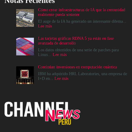
Notas recientes
Cómo crear infraestructuras de IA que la comunidad
realmente pueda sostener
El auge de la IA ha generado un interesante dilema...
:
Lee más
Cómo
crear
Las tarjetas gráficas RDNA 5 ya están en fase
infraestructuras
avanzada de desarrollo
de
IA
Los datos obtenidos de una serie de parches para
que
:
Linux...
Lee más
la
Las
comunidad
tarjetas
Continúan inversiones en computación cuántica
realmente
gráficas
pueda
RDNA
IBM ha adquirido HRL Laboratories, una empresa de
sostener
5
:
I+D en...
Lee más
ya
Continúan
están
inversiones
en
en
fase
computación
avanzada
cuántica
de
desarrollo