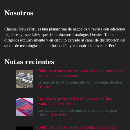
Nosotros
Channel News Perú es una plataforma de negocios y revista con ediciones
regulares y especiales, que denominamos Catálogos-Dossier. Todos
dirigidos exclusivamente y en circuito cerrado al canal de distribución del
sector de tecnologías de la información y comunicaciones en el Perú.
Notas recientes
Cómo crear infraestructuras de IA que la comunidad
realmente pueda sostener
El auge de la IA ha generado un interesante dilema...
:
Lee más
Cómo
crear
Las tarjetas gráficas RDNA 5 ya están en fase
infraestructuras
avanzada de desarrollo
de
IA
Los datos obtenidos de una serie de parches para
que
:
Linux...
Lee más
la
Las
comunidad
tarjetas
Continúan inversiones en computación cuántica
realmente
gráficas