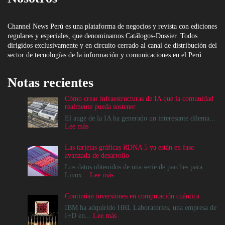
Channel News Perú es una plataforma de negocios y revista con ediciones
regulares y especiales, que denominamos Catálogos-Dossier. Todos
dirigidos exclusivamente y en circuito cerrado al canal de distribución del
sector de tecnologías de la información y comunicaciones en el Perú.
Notas recientes
Cómo crear infraestructuras de IA que la comunidad
realmente pueda sostener
El auge de la IA ha generado un interesante dilema...
:
Lee más
Cómo
crear
Las tarjetas gráficas RDNA 5 ya están en fase
infraestructuras
avanzada de desarrollo
de
IA
Los datos obtenidos de una serie de parches para
que
:
Linux...
Lee más
la
Las
comunidad
tarjetas
Continúan inversiones en computación cuántica
realmente
gráficas
pueda
RDNA
IBM ha adquirido HRL Laboratories, una empresa de
sostener
5
:
I+D en...
Lee más
ya
Continúan