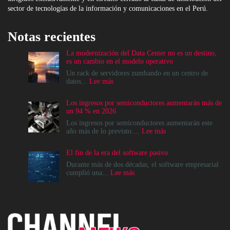
sector de tecnologías de la información y comunicaciones en el Perú.
Notas recientes
La modernización del Data Center no es un destino,
es un cambio en el modelo operativo
Un rack de servidores zumbando en un centro de
:
datos...
Lee más
La
modernización
Los ingresos por semiconductores aumentarán más de
del
un 94 % en 2026
Data
Center
Los ingresos por semiconductores aumentarán este
no
:
año más de lo previsto....
Lee más
es
Los
un
ingresos
El fin de la era del software pasivo
destino,
por
es
semiconductores
Durante más de dos décadas, el software empresarial
un
aumentarán
:
cumplió una...
Lee más
cambio
más
El
en
de
fin
el
un
de
modelo
94
la
operativo
%
era
en
del
2026
software