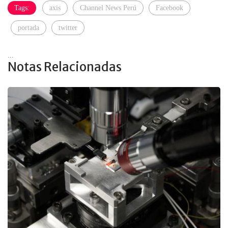
Tags:
axis
Channel News Perú
Facebook
portada
twitter
...
Notas Relacionadas