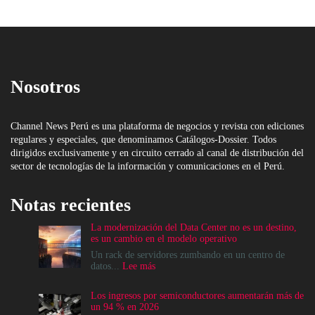
Nosotros
Channel News Perú es una plataforma de negocios y revista con ediciones
regulares y especiales, que denominamos Catálogos-Dossier. Todos
dirigidos exclusivamente y en circuito cerrado al canal de distribución del
sector de tecnologías de la información y comunicaciones en el Perú.
Notas recientes
La modernización del Data Center no es un destino,
es un cambio en el modelo operativo
Un rack de servidores zumbando en un centro de
:
datos...
Lee más
La
modernización
Los ingresos por semiconductores aumentarán más de
del
un 94 % en 2026
Data