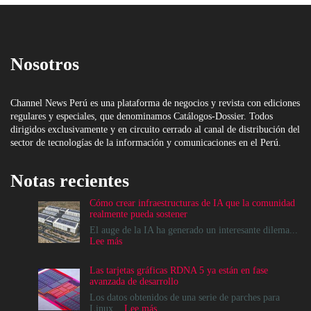
Nosotros
Channel News Perú es una plataforma de negocios y revista con ediciones
regulares y especiales, que denominamos Catálogos-Dossier. Todos
dirigidos exclusivamente y en circuito cerrado al canal de distribución del
sector de tecnologías de la información y comunicaciones en el Perú.
Notas recientes
Cómo crear infraestructuras de IA que la comunidad
realmente pueda sostener
El auge de la IA ha generado un interesante dilema...
:
Lee más
Cómo
crear
Las tarjetas gráficas RDNA 5 ya están en fase
infraestructuras
avanzada de desarrollo
de
IA
Los datos obtenidos de una serie de parches para
que
:
Linux...
Lee más