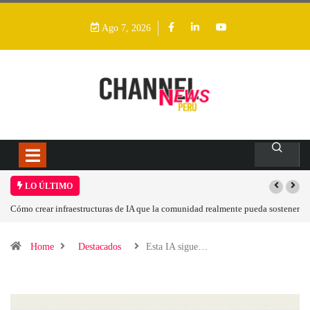
Ago 7, 2026
LO ÚLTIMO
unidad realmente pueda sostener
Las tarjetas gráficas RDNA 5 ya están en fase avan
Home
Destacados
Esta IA sigue…